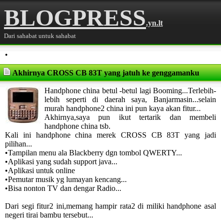
BLOGPRESS
.yn.lt
Dari sahabat untuk sahabat
•
Akhirnya CROSS CB 83T yang jatuh ke genggamanku
Handphone china betul -betul lagi Booming...Terlebih-
lebih seperti di daerah saya, Banjarmasin...selain
murah handphone2 china ini pun kaya akan fitur...
Akhirnya,saya pun ikut tertarik dan membeli
handphone china tsb.
Kali ini handphone china merek CROSS CB 83T yang jadi
pilihan...
•Tampilan menu ala Blackberry dgn tombol QWERTY...
•Aplikasi yang sudah support java...
•Aplikasi untuk online
•Pemutar musik yg lumayan kencang...
•Bisa nonton TV dan dengar Radio...
Dari segi fitur2 ini,memang hampir rata2 di miliki handphone asal
negeri tirai bambu tersebut...